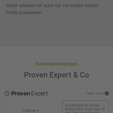
Somit arbeiten wir auch nur mit echten Interim
Profis zusammen.
Kundenbewertungen
Proven Expert & Co
Mehr Infos
Empfehlung! Ich kenne
Empfehlung! Sehr
Anette Elisa schon über 10
persönliche Beratung,
5.00 von 5
Jahr. Aber Auch Claudia
entwickeln sich ständig