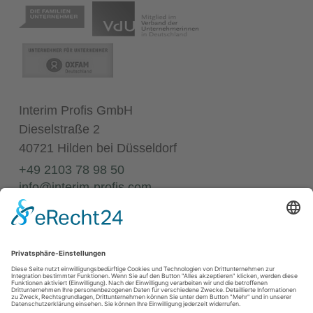
Interim Profis GmbH
Dieselstraße 2
40721 Hilden bei Düsseldorf
+49 2103 78 98 50
info@interim-profis.com
Impressum
Datenschutz
Kontakt
68
Bewertungen auf ProvenExpert.com