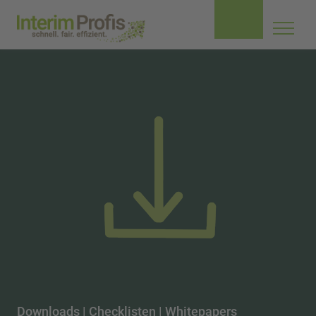
Navig
aufkl
Downloads | Checklisten | Whitepapers