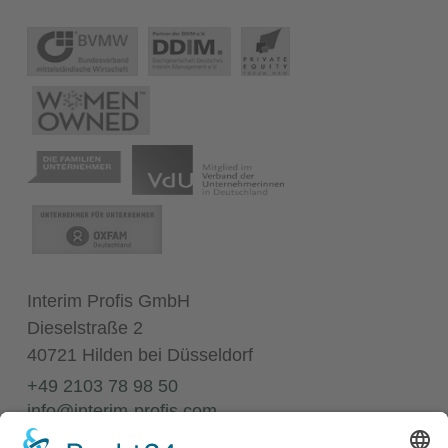
Interim Profis GmbH
Dieselstraße 2
40721 Hilden bei Düsseldorf
+49 2103 78 98 50
info@interim-profis.com