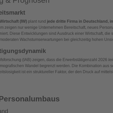
ng & Prognosen
eitsmarkt
Wirtschaft (IW)
plant rund
jede dritte Firma in Deutschland, i
em zeigen nur wenige Unternehmen Bereitschaft, neues Persona
gniert. Diese Entwicklungen sind Ausdruck einer Wirtschaft, die 
 moderaten Wachstumserwartungen bei gleichzeitig hohen Unsi
ftigungsdynamik
rufsforschung (IAB) zeigen, dass die Erwerbstätigenzahl 2026
le
demografischen Wandel begrenzt werden. Die Kombination aus 
losigkeit ist ein struktureller Faktor, der den Druck auf mittel
 Personalumbaus
tand