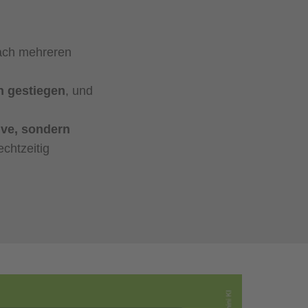
nach mehreren
en gestiegen
, und
ive, sondern
chtzeitig