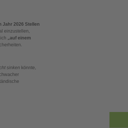
m Jahr 2026 Stellen
l einzustellen,
sich
„auf einem
cherheiten.
icht sinken
könnte,
schwacher
ständische