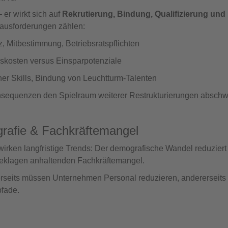
 er wirkt sich auf
Rekrutierung, Bindung, Qualifizierung und
ausforderungen zählen:
 Mitbestimmung, Betriebsratspflichten
skosten versus Einsparpotenziale
cher Skills, Bindung von Leuchtturm‑Talenten
nsequenzen den Spielraum weiterer Restrukturierungen absch
grafie & Fachkräftemangel
wirken langfristige Trends: Der demografische Wandel reduziert
beklagen anhaltenden Fachkräftemangel.
nerseits müssen Unternehmen Personal reduzieren, andererseit
pfade.