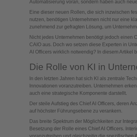
Automatisierung voran, sondern haben auch neue 
Eine dieser neuen Rollen, die sich inzwischen fest 
nutzen, benötigen Unternehmen nicht nur eine klar
zunehmend zur gefragten Lösung, um Unternehmen 
Nicht jedes Unternehmen benötigt jedoch einen Chie
CAIO aus. Doch wo setzen diese Experten in Unt
AI Officers wirklich notwendig? In diesem Artikel
Die Rolle von KI in Unte
In den letzten Jahren hat sich KI als zentrale Tech
Innovationen voranzutreiben. Unternehmen erkenn
auch eine strategische Komponente darstellt.
Der steile Aufstieg des Chief AI Officers, deren An
auf höchster Führungsebene zu verankern.
Das breite Spektrum der Möglichkeiten zur Integr
Besetzung der Rolle eines Chief AI Officers. Inter
voranzutreiben und gleichzeitig die spezifische