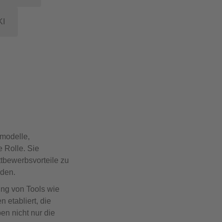
KI
smodelle,
 Rolle. Sie
ttbewerbsvorteile zu
rden.
ung von Tools wie
 etabliert, die
en nicht nur die