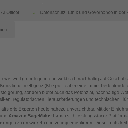
AI Officer
Datenschutz, Ethik und Governance in der 
hmen
n weltweit grundlegend und wirkt sich nachhaltig auf Geschäft
stliche Intelligenz (KI) spielt dabei eine immer bedeutendere
zsteigerung, sondern bietet auch das Potenzial, nachhaltige We
isiken, regulatorischen Herausforderungen und technischen Hü
ialisierte Experten heute nahezu unverzichtbar. Mit der Einführ
und
Amazon SageMaker
haben sich leistungsstarke Plattformen
sungen zu entwickeln und zu implementieren. Diese Tools treib