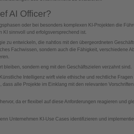
f AI Officer?
angsphasen oder bei besonders komplexen KI-Projekten die Führ
 KI sinnvoll und erfolgsversprechend ist.
gie zu entwickeln, die nahtlos mit den übergeordneten Geschäft
nisches Fachwissen, sondern auch die Fähigkeit, verschiedene A
eren.
ert bleiben, sondern eng mit den Geschäftszielen verzahnt sind.
ünstliche Intelligenz wirft viele ethische und rechtliche Fragen 
n, dass alle Projekte im Einklang mit den relevanten Vorschrifte
ervor, da er flexibel auf diese Anforderungen reagieren und gle
wenn Unternehmen KI-Use Cases identifizieren und implementie