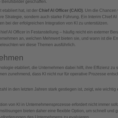
Berufsbilder geschaffen.
etabliert hat, ist der
Chief AI Officer (CAIO)
. Um die Chancen 
e Strategie, sondern auch starke Führung. Ein Interim Chief AI 
bei der erfolgreichen Integration von KI zu unterstützen.
f AI Officer in Festanstellung – häufig reicht ein externer Bera
ernehmen an, welchen Mehrwert bieten sie, und wann ist die E
 beleuchten wir diese Themen ausführlich.
rnehmen
nologie etabliert, die Unternehmen dabei hilft, ihre Effizienz zu 
en zunehmend, dass KI nicht nur für operative Prozesse entsc
zahl in den letzten Jahren stark gestiegen ist, zeigt, wie wichtig
ation von KI in Unternehmensprozesse erfordert nicht immer sofo
imslösungen bieten daher eine flexible Option, um schnell und g
n Anforderungen des Unternehmens zu evaluieren.