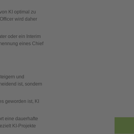
von KI optimal zu
Officer wird daher
ter oder ein Interim
rnennung eines Chief
steigern und
heidend ist, sondern
 es geworden ist, KI
rt eine dauerhafte
ezielt KI-Projekte