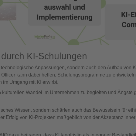
durch KI-Schulungen
t nur technologische Anpassungen, sondern auch den Aufbau von
 Officer kann dabei helfen, Schulungsprogramme zu entwickeln, 
n im Umgang mit KI erwirbt.
n kulturellen Wandel im Unternehmen zu begleiten und Ängste
isches Wissen, sondern schärfen auch das Bewusstsein für eth
der Erfolg von KI-Projekten maßgeblich von der Akzeptanz inner
IO dazu beitragen, dass KI langfristig als integraler Bestandtei