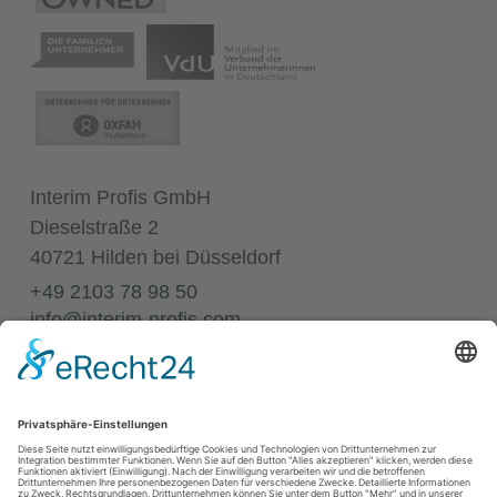
Interim Profis GmbH
Dieselstraße 2
40721 Hilden bei Düsseldorf
+49 2103 78 98 50
info@interim-profis.com
Impressum
Datenschutz
Kontakt