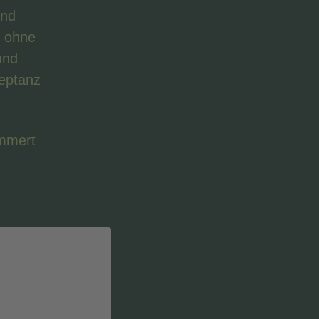
und
d ohne
und
eptanz
ümmert