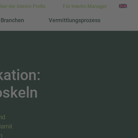
ber die Interim Profis
Für Interim Manager
Branchen
Vermittlungsprozess
ation:
oskeln
nd
damit
n