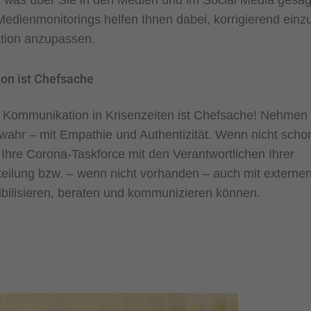
was über Sie in den Medien und im Social Media gesagt
edienmonitorings helfen Ihnen dabei, korrigierend einzu
tion anzupassen.
on ist Chefsache
Kommunikation in Krisenzeiten ist Chefsache! Nehmen 
 wahr – mit Empathie und Authentizität. Wenn nicht sch
t Ihre Corona-Taskforce mit den Verantwortlichen Ihrer
ilung bzw. – wenn nicht vorhanden – auch mit externen
ibilisieren, beraten und kommunizieren können.