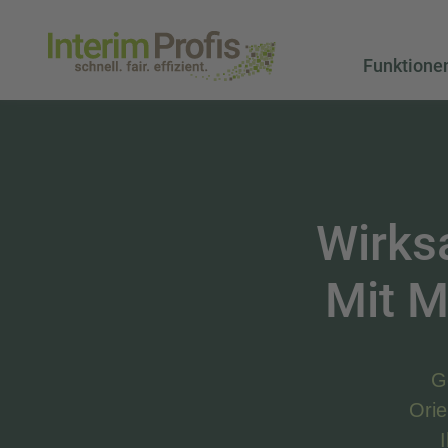
Funktione
Wirks
Mit M
G
Orie