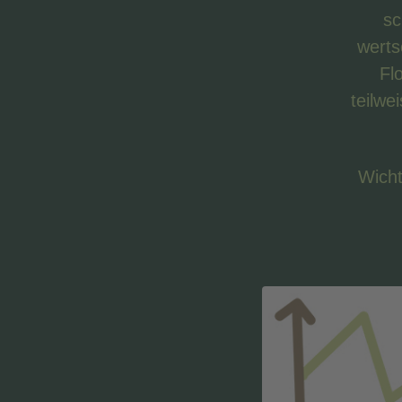
sc
werts
Fl
teilw
Wicht