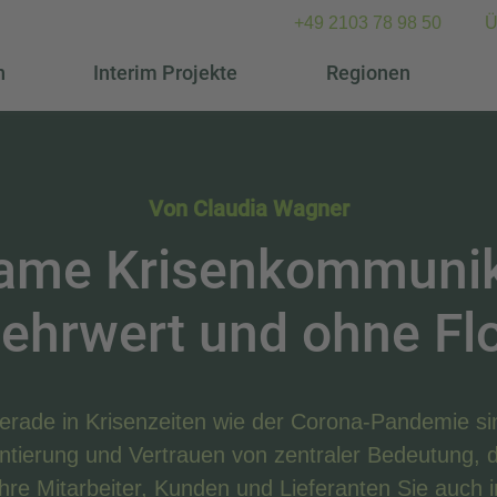
+49 2103 78 98 50
Ü
n
Interim Projekte
Regionen
Von Claudia Wagner
ame Krisenkommunik
ehrwert und ohne Fl
erade in Krisenzeiten wie der Corona-Pandemie si
ntierung und Vertrauen von zentraler Bedeutung, 
Ihre Mitarbeiter, Kunden und Lieferanten Sie auch i