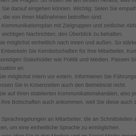
ellen Sie Fragen. So finden sie am besten heraus, was I
 Sie darauf eingehen können. Wichtig: Seien Sie empath
 die von Ihren Maßnahmen betroffen sind.
n Kommunikationsplan mit Zielgruppen und zeitlicher Abfo
 wichtigen Nachrichten, den Überblick zu behalten.
e möglichst einheitlich nach innen und außen. So stärke
 Entwickeln Sie Kernbotschaften für Ihre Mitarbeiter, K
sonstigen Stakeholder wie Politik und Medien. Passen Si
tuation an.
e möglichst intern vor extern. Informieren Sie Führungs
essen Sie in Krisenzeiten auch den Betriebsrat nicht.
e auf Ihren etablierten Kommunikationskanälen, also je
s Ihre Botschaften auch ankommen, weil Sie diese auch 
. Sprachregelungen an Mitarbeiter, die an Schnittstellen
zen, um eine einheitliche Sprache zu ermöglichen.