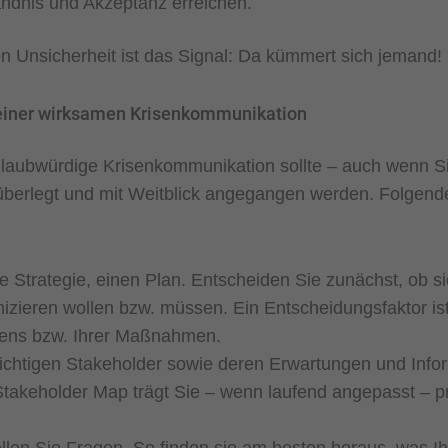
dnis und Akzeptanz erreichen.
on Unsicherheit ist das Signal: Da kümmert sich jemand!
 einer wirksamen Krisenkommunikation
glaubwürdige Krisenkommunikation sollte – auch wenn Si
, überlegt und mit Weitblick angegangen werden. Folgen
e Strategie, einen Plan. Entscheiden Sie zunächst, ob si
zieren wollen bzw. müssen. Ein Entscheidungsfaktor is
ens bzw. Ihrer Maßnahmen.
wichtigen Stakeholder sowie deren Erwartungen und Info
Stakeholder Map trägt Sie – wenn laufend angepasst – pr