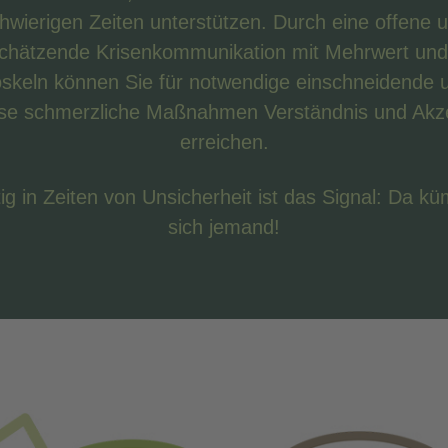
hwierigen Zeiten unterstützen. Durch eine offene 
chätzende Krisenkommunikation mit Mehrwert un
oskeln können Sie für notwendige einschneidende 
eise schmerzliche Maßnahmen Verständnis und Akz
erreichen.
ig in Zeiten von Unsicherheit ist das Signal: Da k
sich jemand!