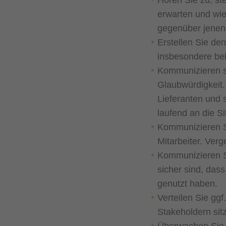
Hören Sie zu, st
erwarten und wie
gegenüber jenen,
Erstellen Sie de
insbesondere bei
Kommunizieren si
Glaubwürdigkeit.
Lieferanten und 
laufend an die Si
Kommunizieren Si
Mitarbeiter. Verg
Kommunizieren Si
sicher sind, das
genutzt haben.
Verteilen Sie ggf
Stakeholdern sit