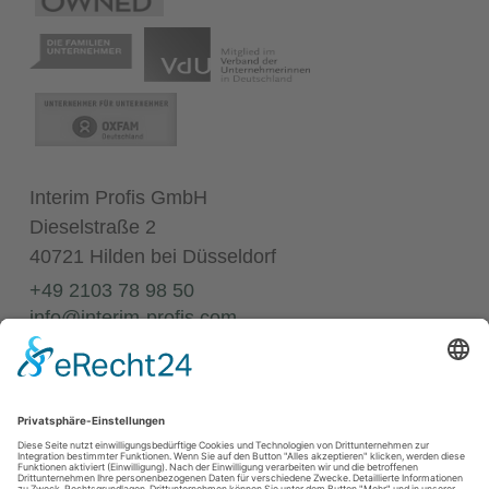
Interim Profis GmbH
Dieselstraße 2
40721 Hilden bei Düsseldorf
+49 2103 78 98 50
info@interim-profis.com
Impressum
Datenschutz
Kontakt