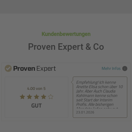
Kundenbewertungen
Proven Expert & Co
Mehr Infos
Empfehlung! Ich kenne
Empfehlung! S
Anette Elisa schon über 10
persönliche Be
4.00 von 5
5.00 von 5
Jahr. Aber Auch Claudia
entwickeln sic
Kohlmann kenne schon
weiter
seit Start der Interim
GUT
SEHR GUT
Profis. Alle bisherigen
Mandate liefen sehr gut
23.01.2026
22.01.2026
und es war einfach Top. Die
Betreuung zum Mandat
aber auch während des
Mandats war immer super.
Deshalb kann ich