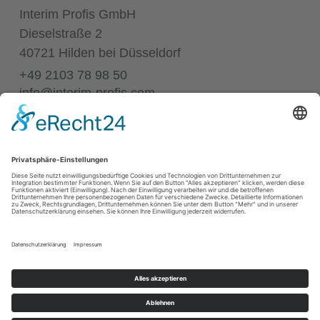
Interim Profis GmbH
Dieselstraße 2
40721 Hilden bei Düsseldorf
+49 2103 78 98 50
info@interim-profis.com
Impressum
Datenschutz
Kontakt
68
Bewertungen auf ProvenExpert.com
Annette Elias
© 2026 Interim Profis GmbH. Alle Rechte vorbehalten.