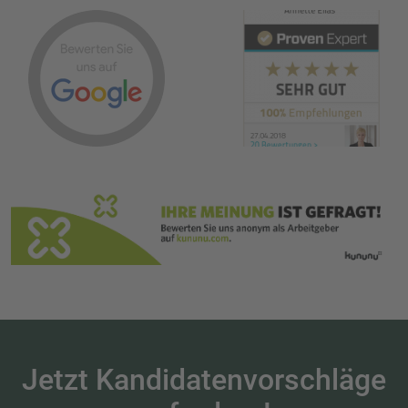
jedem/jeder Interim
Manager-in eine
Zusammenarbeit mit
Anette Elias und Ihrem
super Team empfehlen.
Jetzt Kandidatenvorschläge