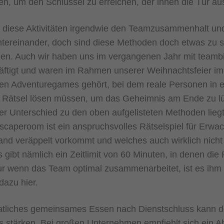
sen, um den Schlüssel zu erreichen, der ihnen die Tür a
ll diese Aktivitäten irgendwie den Teamzusammenhalt un
ereinander, doch sind diese Methoden doch etwas zu spe
en. Auch wir haben uns im vergangenen Jahr mit teamb
tigt und waren im Rahmen unserer Weihnachtsfeier im
den Adventuregames gehört, bei dem reale Personen in 
ätsel lösen müssen, um das Geheimnis am Ende zu lüft
er Unterschied zu den oben aufgelisteten Methoden liegt
scaperoom ist ein anspruchsvolles Rätselspiel für Erwa
d veräppelt vorkommt und welches auch wirklich nicht v
gibt nämlich ein Zeitlimit von 60 Minuten, in denen die 
 wenn das Team optimal zusammenarbeitet, ist es ihm 
dazu hier.
atliches gemeinsames Essen nach Dienstschluss kann
 stärken. Bei großen Unternehmen empfiehlt sich ein Ab