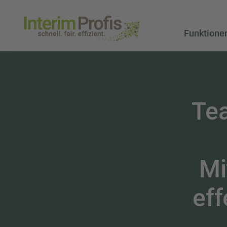
Funktione
Te
Mi
ef