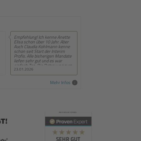
e Anette
Empfehlung! Sehr persönliche
hr. Aber
Beratung, entwickeln sich
nn kenne
ständig weiter
nterim
n Mandate
 war
euung zum
22.01.2026
hrend des
uper.
m/jeder
Mehr Infos
ne
Anette
 Team