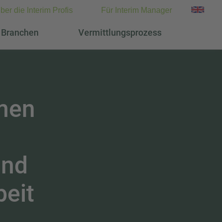
ber die Interim Profis
Für Interim Manager
Branchen
Vermittlungsprozess
men
und
eit