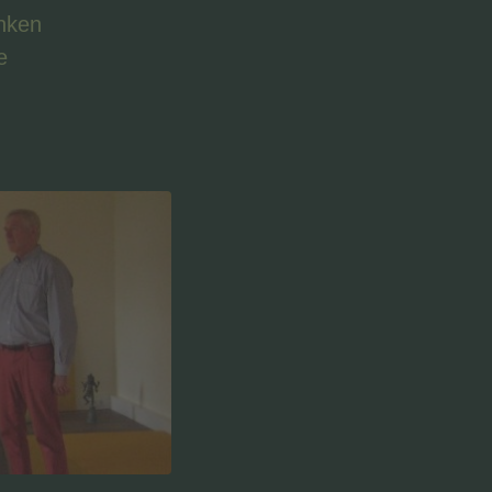
nken
e