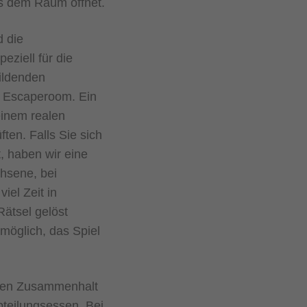
us dem Raum öffnet.
d die
ziell für die
ildenden
 Escaperoom. Ein
einem realen
en. Falls Sie sich
, haben wir eine
chsene, bei
iel Zeit in
Rätsel gelöst
möglich, das Spiel
 den Zusammenhalt
teilungsessen. Bei