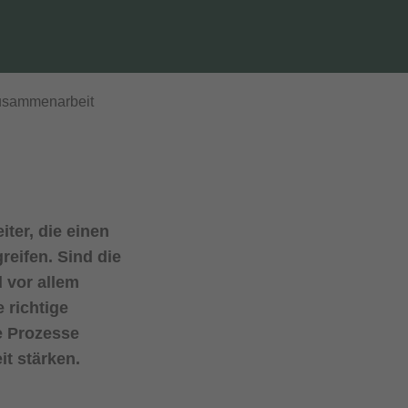
Zusammenarbeit
iter, die einen
eifen. Sind die
d vor allem
e richtige
e Prozesse
t stärken.