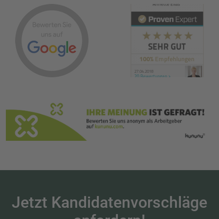
jedem/jeder Interim
Manager-in eine
Zusammenarbeit mit
Anette Elias und Ihrem
super Team empfehlen.
Jetzt Kandidatenvorschläge