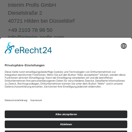
Interim Profis GmbH
Dieselstraße 2
40721 Hilden bei Düsseldorf
+49 2103 78 98 50
info@interim-profis.com
Impressum
Datenschutz
Kontakt
68
Bewertungen auf ProvenExpert.com
Annette Elias
© 2026 Interim Profis GmbH. Alle Rechte vorbehalten.