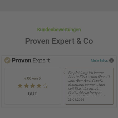
Kundenbewertungen
Proven Expert & Co
Mehr Infos
Empfehlung! Ich kenne
Empfehlung! Se
Anette Elisa schon über 10
persönliche Ber
.00 von 5
5.00 von 5
Jahr. Aber Auch Claudia
entwickeln sich
Kohlmann kenne schon
weiter
seit Start der Interim
GUT
SEHR GUT
Profis. Alle bisherigen
Mandate liefen sehr gut
23.01.2026
22.01.2026
und es war einfach Top. Die
Betreuung zum Mandat
aber auch während des
Mandats war immer super.
Deshalb kann ich