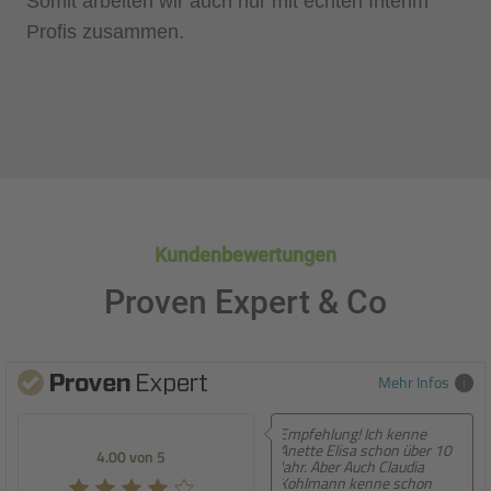
Somit arbeiten wir auch nur mit echten Interim
Profis zusammen.
Kundenbewertungen
Proven Expert & Co
Mehr Infos
Empfehlung! Ich kenne
Empfehlung! Sehr
Anette Elisa schon über 10
persönliche Beratung,
5.00 von 5
Jahr. Aber Auch Claudia
entwickeln sich ständig
Kohlmann kenne schon
weiter