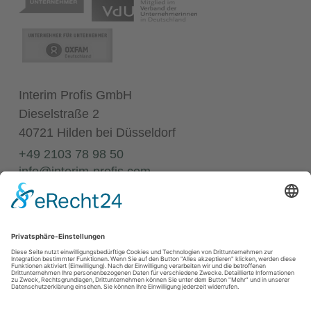
Interim Profis GmbH
Dieselstraße 2
40721 Hilden bei Düsseldorf
+49 2103 78 98 50
info@interim-profis.com
Impressum
Datenschutz
Kontakt
68
Bewertungen auf ProvenExpert.com