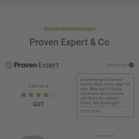
Kundenbewertungen
Proven Expert & Co
Mehr Infos
Empfehlung! Ich kenne
Empfehlung! Se
Anette Elisa schon über 10
persönliche Bera
.00 von 5
5.00 von 5
Jahr. Aber Auch Claudia
entwickeln sich 
Kohlmann kenne schon
weiter
seit Start der Interim
GUT
SEHR GUT
Profis. Alle bisherigen
Mandate liefen sehr gut
23.01.2026
22.01.2026
und es war einfach Top. Die
Betreuung zum Mandat
aber auch während des
Mandats war immer super.
Deshalb kann ich
jedem/jeder Interim