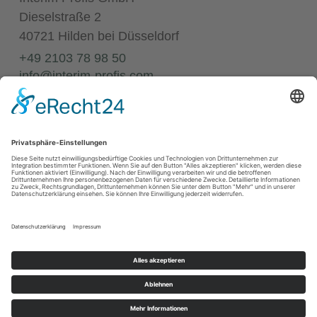
Dieselstraße 2
40721 Hilden bei Düsseldorf
+49 2103 78 98 50
info@interim-profis.com
Impressum
Datenschutz
Kontakt
68
Bewertungen auf ProvenExpert.com
Annette Elias
© 2026 Interim Profis GmbH. Alle Rechte vorbehalten.