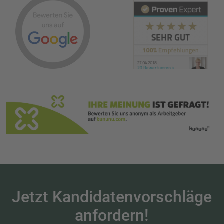
Manager-in eine
Zusammenarbeit mit
Anette Elias und Ihrem
super Team empfehlen.
Jetzt Kandidatenvorschläge
anfordern!