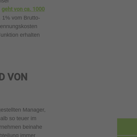
nser
geht von ca. 1000
)
a. 1% vom Brutto-
rennungskosten
unktion erhalten
D VON
gestellten Manager,
alb so teuer im
ernehmen beinahe
Abteilung immer