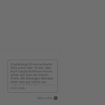
lung! Ich kenne Anette
Empfehlung! Sehr persönliche
chon über 10 Jahr. Aber
Beratung, entwickeln sich
laudia Kohlmann kenne
ständig weiter
eit Start der Interim
 Alle bisherigen Mandate
sehr gut und es war
h Top. Die Betreuung zum
2026
22.01.2026
 aber auch während des
s war immer super.
b kann ich jedem/jeder
Mehr Infos
m Manager-in eine
enarbeit mit Anette