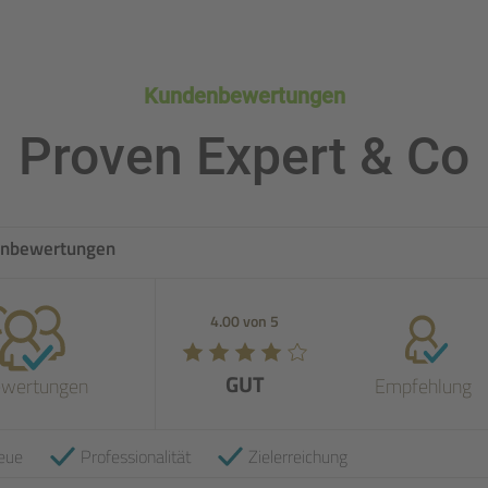
Kundenbewertungen
Proven Expert & Co
nbewertungen
Empfeh
Elisa s
4.00 von 5
5.00 von 5
Auch C
schon s
Profis.
GUT
SEHR GUT
liefen 
ewertungen
Empfehlung
einfac
23.01.
Mandat
Mandat
Deshal
eue
Professionalität
Zielerreichung
Interi
Zusamm