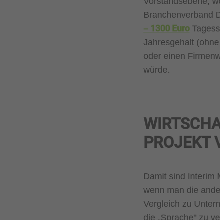
Vorstandsebene, wo
Branchenverband D
– 1300 Euro
Tagessa
Jahresgehalt (ohn
oder einen Firmenwa
würde.
WIRTSCHA
PROJEKT
Damit sind Interim 
wenn man die ander
Vergleich zu Unte
die „Sprache" zu v