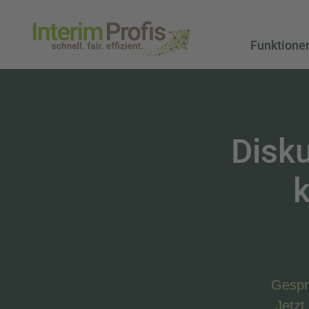
Funktione
Disku
k
Gespr
„Jetzt