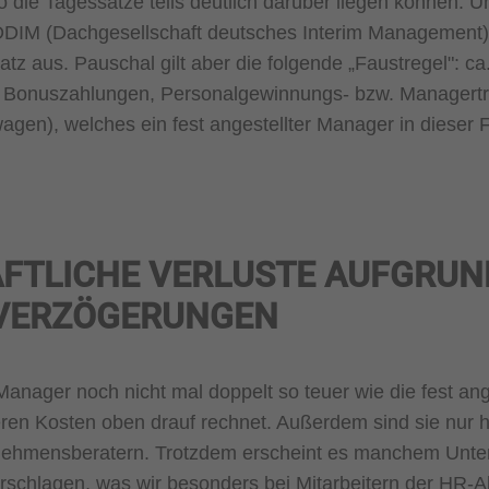
 die Tagessätze teils deutlich darüber liegen können. U
DIM (Dachgesellschaft deutsches Interim Management
tz aus. Pauschal gilt aber die folgende „Faustregel": c
e Bonuszahlungen, Personalgewinnungs- bzw. Managert
gen), welches ein fest angestellter Manager in dieser F
FTLICHE VERLUSTE AUFGRUN
 VERZÖGERUNGEN
Manager noch nicht mal doppelt so teuer wie die fest an
en Kosten oben drauf rechnet. Außerdem sind sie nur h
rnehmensberatern. Trotzdem erscheint es manchem Unt
erschlagen, was wir besonders bei Mitarbeitern der HR-