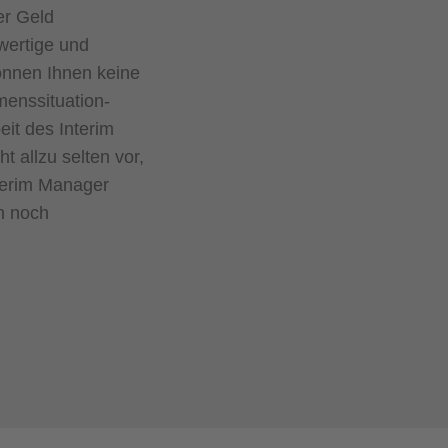
er Geld
wertige und
önnen Ihnen keine
menssituation-
eit des Interim
 allzu selten vor,
terim Manager
h noch