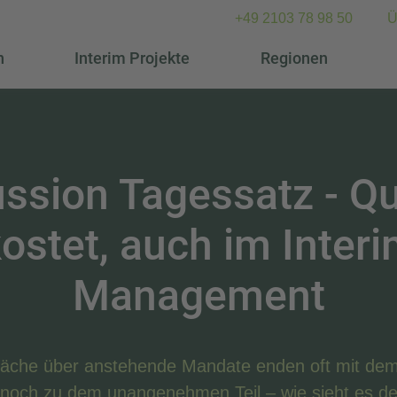
+49 2103 78 98 50
Ü
n
Interim Projekte
Regionen
ssion Tagessatz - Qu
ostet, auch im Inter
Management
äche über anstehende Mandate enden oft mit dem
 noch zu dem unangenehmen Teil – wie sieht es de