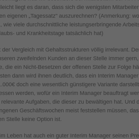
lleicht liegt es daran, dass sich die wenigsten Mitarbeit
en eigenen „Tagessatz" auszurechnen? (Anmerkung: wobe
 wie viele durchschnittliche leistungserbringende Arbeit
laubs- und Krankheitstage tatsächlich hat)
der Vergleich mit Gehaltsstrukturen völlig irrelevant. De
nseren zweifelnden Kunden an dieser Stelle immer gern, 
e, die ein Nicht-Besetzen der offenen Stelle zur Folge hä
esten dann wird ihnen deutlich, dass ein Interim Manage
.000€ doch eine wesentlich günstigere Variante darstellt.
gessen werden, wofür ein Interim Manager beauftragt wer
h relevante Aufgaben, die dieser zu bewältigen hat. Und
ngenen Geschäftswochen meist feststellen müssen, dass
n Stelle keine Option ist.
 im Leben hat auch ein guter Interim Manager seinen Pre