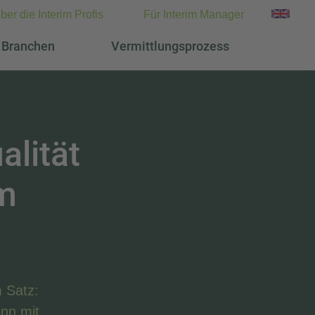
ber die Interim Profis
Für Interim Manager
Branchen
Vermittlungsprozess
alität
im
 Satz:
nn mit