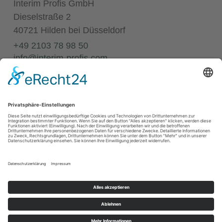
Interim Profis GmbH
Dieselstraße 2
40721 Hilden bei Düsseldorf
+49 2103 78 98 50
info@interim-profis.com
Impressum
Datenschutz
Kontakt
68
Bewertungen auf ProvenExpert.com
Annette Elias
© 2026 Interim Profis GmbH. Alle Rechte vorbehalten.