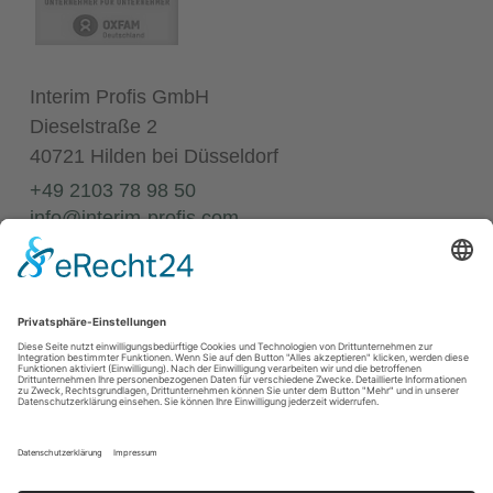
Interim Profis GmbH
Dieselstraße 2
40721 Hilden bei Düsseldorf
+49 2103 78 98 50
info@interim-profis.com
Impressum
Datenschutz
Kontakt
68
Bewertungen auf ProvenExpert.com
Annette Elias