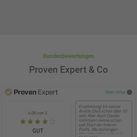
Kundenbewertungen
Proven Expert & Co
Mehr Infos
Empfehlung! Ich kenne
Empfehlung! Sehr
Anette Elisa schon über 10
persönliche Beratun
on 5
5.00 von 5
Jahr. Aber Auch Claudia
entwickeln sich stän
Kohlmann kenne schon
weiter
seit Start der Interim
T
SEHR GUT
Profis. Alle bisherigen
Mandate liefen sehr gut