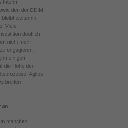
s Interim
sowie den der DDIM
bleibt weiterhin
e. Viele
estition deutlich
men nicht mehr
 zu engagieren.
 in einigen
f die Höhe der
tsprozesse, Agiles
s breiten
r an
. In manchen