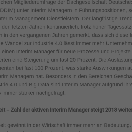
rlichen Mitgliederumfrage der Dachgesellschaft Deutsche
DDIM) unter Interim Managern in Führungspositionen, 
erim Management Dienstleistern. Der langfristige Trend 
 den letzten Jahren kontinuierlich, trotz hoher Tagessätz
in den vergangenen Jahren gemerkt, dass sich diese Inv
ale Wandel zur Industrie 4.0 lässt immer mehr Unterneh
ls einen Interim Manager für neue Prozesse und Projekte
rten eine Steigerung um fast 20 Prozent. Die Auslastung
entan bei fast 100 Prozent, was starke Auswirkungen au
erim Managern hat. Besonders in den Bereichen Geschäf
rie 4.0 und Big Data sind Interim Manager aufgrund ihre
 immer stärker nachgefragt.
t – Zahl der aktiven Interim Manager steigt 2018 weite
it gewinnt in der Wirtschaft immer mehr an Bedeutung