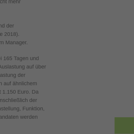
cht mehr
nd der
e 2018).
rim Manager.
ei 165 Tagen und
Auslastung auf über
lastung der
h auf ähnlichem
st 1.150 Euro. Da
nschließlich der
stellung, Funktion,
Mandaten werden