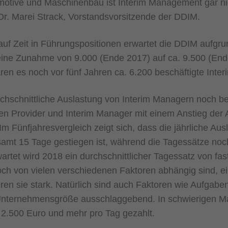
otive und Maschinenbau ist Interim Management gar ni
r. Marei Strack, Vorstandsvorsitzende der DDIM.
uf Zeit in Führungspositionen erwartet die DDIM aufgru
ine Zunahme von 9.000 (Ende 2017) auf ca. 9.500 (End
en es noch vor fünf Jahren ca. 6.200 beschäftigte Inte
rchschnittliche Auslastung von Interim Managern noch b
den Provider und Interim Manager mit einem Anstieg der 
Im Fünfjahresvergleich zeigt sich, dass die jährliche Aus
mt 15 Tage gestiegen ist, während die Tagessätze noc
artet wird 2018 ein durchschnittlicher Tagessatz von fa
ch von vielen verschiedenen Faktoren abhängig sind, ei
eren sie stark. Natürlich sind auch Faktoren wie Aufgaben
Unternehmensgröße ausschlaggebend. In schwierigen 
2.500 Euro und mehr pro Tag gezahlt.