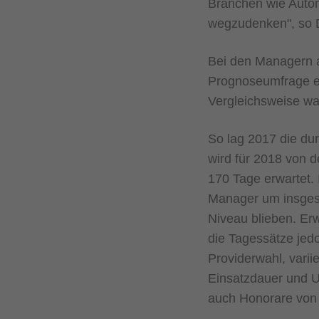
Branchen wie Autom
wegzudenken", so D
Bei den Managern a
Prognoseumfrage e
Vergleichsweise war
So lag 2017 die du
wird für 2018 von 
170 Tage erwartet. 
Manager um insgesa
Niveau blieben. Erw
die Tagessätze jedo
Providerwahl, varii
Einsatzdauer und 
auch Honorare von 