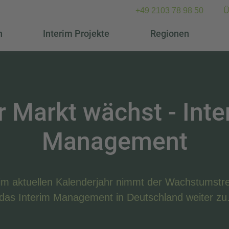
+49 2103 78 98 50
Ü
n
Interim Projekte
Regionen
r Markt wächst - Inte
Management
im aktuellen Kalenderjahr nimmt der Wachstumstre
das Interim Management in Deutschland weiter zu