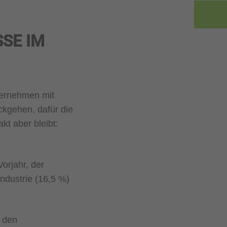
SE IM
ternehmen mit
ckgehen, dafür die
t aber bleibt:
orjahr, der
ndustrie (16,5 %)
n den