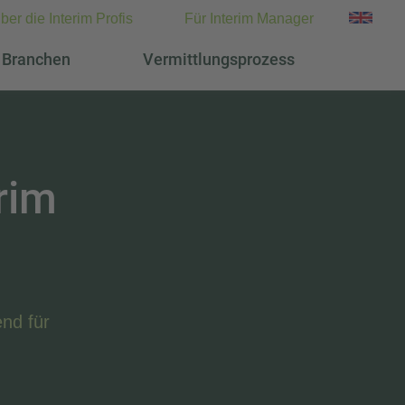
ber die Interim Profis
Für Interim Manager
Branchen
Vermittlungsprozess
rim
nd für
.