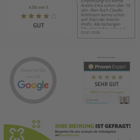
Empfehlung! Ich kenne
E
Anette Elisa schon über 10
pe
4.00 von 5
5.00 von 5
Jahr. Aber Auch Claudia
en
Kohlmann kenne schon
we
seit Start der Interim
GUT
SEHR GUT
Profis. Alle bisherigen
Mandate liefen sehr gut
23.01.2026
22
und es war einfach Top. Die
Betreuung zum Mandat
aber auch während des
Mandats war immer super.
Deshalb kann ich
jedem/jeder Interim
Manager-in eine
Zusammenarbeit mit
Anette Elias und Ihrem
super Team empfehlen.