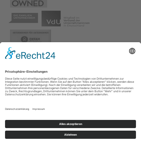
Interim Profis GmbH
Dieselstraße 2
40721 Hilden bei Düsseldorf
+49 2103 78 98 50
info@interim-profis.com
Impressum
Datenschutz
Kontakt